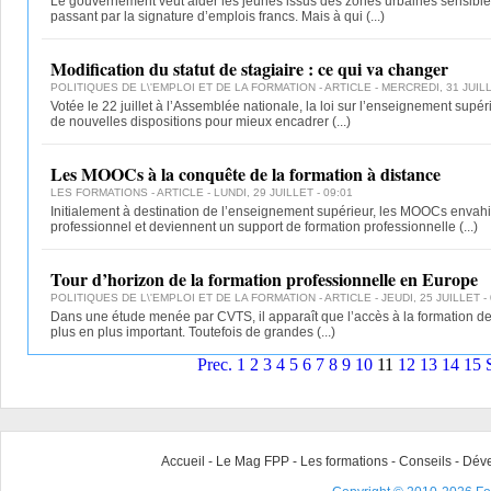
Le gouvernement veut aider les jeunes issus des zones urbaines sensible
passant par la signature d’emplois francs. Mais à qui
(...)
Modification du statut de stagiaire : ce qui va changer
POLITIQUES DE L\'EMPLOI ET DE LA FORMATION
- ARTICLE - MERCREDI, 31 JUILL
Votée le 22 juillet à l’Assemblée nationale, la loi sur l’enseignement supéri
de nouvelles dispositions pour mieux encadrer
(...)
Les MOOCs à la conquête de la formation à distance
LES FORMATIONS
- ARTICLE - LUNDI, 29 JUILLET - 09:01
Initialement à destination de l’enseignement supérieur, les MOOCs envah
professionnel et deviennent un support de formation professionnelle
(...)
Tour d’horizon de la formation professionnelle en Europe
POLITIQUES DE L\'EMPLOI ET DE LA FORMATION
- ARTICLE - JEUDI, 25 JUILLET -
Dans une étude menée par CVTS, il apparaît que l’accès à la formation de
plus en plus important. Toutefois de grandes
(...)
Prec.
1
2
3
4
5
6
7
8
9
10
11
12
13
14
15
Accueil
-
Le Mag FPP
-
Les formations
-
Conseils
-
Déve