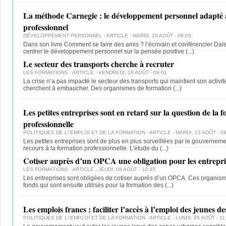
La méthode Carnegie : le développement personnel adapté
professionnel
DÉVELOPPEMENT PERSONNEL
- ARTICLE - MARDI, 20 AOÛT - 08:03
Dans son livre Comment se faire des amis ? l’écrivain et conférencier Da
centrer le développement personnel sur la pensée positive
(...)
Le secteur des transports cherche à recruter
LES FORMATIONS
- ARTICLE - VENDREDI, 16 AOÛT - 09:01
La crise n’a pas impacté le secteur des transports qui maintient son activi
cherchent à embaucher. Des organismes de formation
(...)
Les petites entreprises sont en retard sur la question de la 
professionnelle
POLITIQUES DE L\'EMPLOI ET DE LA FORMATION
- ARTICLE - MARDI, 13 AOÛT - 0
Les petites entreprises sont de plus en plus surveillées par le gouverneme
recours à la formation professionnelle. L’étude du
(...)
Cotiser auprès d’un OPCA une obligation pour les entrepri
LES FORMATIONS
- ARTICLE - JEUDI, 08 AOÛT - 10:45
Les entreprises sont obligées de cotiser auprès d’un OPCA. Ces organisme
fonds qui sont ensuite utilisés pour la formation des
(...)
Les emplois francs : faciliter l’accès à l’emploi des jeunes des
POLITIQUES DE L\'EMPLOI ET DE LA FORMATION
- ARTICLE - LUNDI, 05 AOÛT - 11