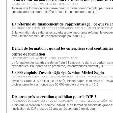
CONSEILS
- ARTICLE - MARDI, 10 SEPTEMBRE - 14:16
Trouver une formation rémunérée pour un demandeur d’emploi peut ress
combattant c’est pourquoi Pôle Emploi tente d’encadrer les
(...)
La réforme du financement de l’apprentissage : ce qui va 
POLITIQUES DE L\'EMPLOI ET DE LA FORMATION
- ARTICLE - MARDI, 03 SEPTEMB
Si la formation des salariés est sujette à une importante réforme, le gou
revoir le financement de l’apprentissage pour qu’il
(...)
Déficit de formation : quand les entreprises sont contrainte
centre de formation
LES FORMATIONS
- ARTICLE - JEUDI, 29 AOÛT - 12:02
La formation des salariés reste un frein à l’embauche dans un certain no
dynamiques. Pour parer à ce problème, les entreprises ouvrent
(...)
50 000 emplois d’avenir déjà signés selon Michel Sapin
POLITIQUES DE L\'EMPLOI ET DE LA FORMATION
- ARTICLE - MARDI, 27 AOÛT - 0
Invité du Grand Jury de RTL, le 25 août, Michel Sapin, le ministre du Travai
professionnelle a annoncé que 50 000 emplois d’avenir ont
(...)
Dix ans après sa création quel bilan pour le DIF ?
POLITIQUES DE L\'EMPLOI ET DE LA FORMATION
- ARTICLE - JEUDI, 22 AOÛT - 09
Alors que la création du compte individuel de formation suscite de grandes 
l’utilisation du DIF presque 10 ans après son entré en vigueur.