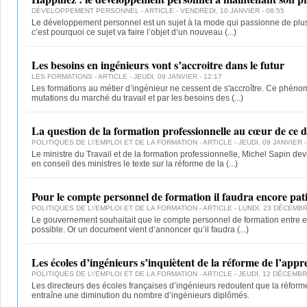
DÉVELOPPEMENT PERSONNEL
- ARTICLE - VENDREDI, 10 JANVIER - 08:55
Le développement personnel est un sujet à la mode qui passionne de plu
c’est pourquoi ce sujet va faire l’objet d’un nouveau
(...)
Les besoins en ingénieurs vont s’accroitre dans le futur
LES FORMATIONS
- ARTICLE - JEUDI, 09 JANVIER - 12:17
Les formations au métier d’ingénieur ne cessent de s'accroître. Ce phéno
mutations du marché du travail et par les besoins des
(...)
La question de la formation professionnelle au cœur de ce 
POLITIQUES DE L\'EMPLOI ET DE LA FORMATION
- ARTICLE - JEUDI, 09 JANVIER -
Le ministre du Travail et de la formation professionnelle, Michel Sapin dev
en conseil des ministres le texte sur la réforme de la
(...)
Pour le compte personnel de formation il faudra encore pat
POLITIQUES DE L\'EMPLOI ET DE LA FORMATION
- ARTICLE - LUNDI, 23 DÉCEMBR
Le gouvernement souhaitait que le compte personnel de formation entre en
possible. Or un document vient d’annoncer qu’il faudra
(...)
Les écoles d’ingénieurs s’inquiètent de la réforme de l’appr
POLITIQUES DE L\'EMPLOI ET DE LA FORMATION
- ARTICLE - JEUDI, 12 DÉCEMBR
Les directeurs des écoles françaises d’ingénieurs redoutent que la réform
entraîne une diminution du nombre d’ingénieurs diplômés.