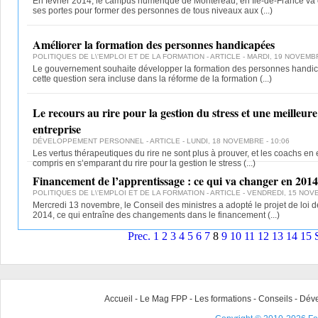
En février 2014, le campus numérique de Montereau, en Ile-de-France va o
ses portes pour former des personnes de tous niveaux aux
(...)
Améliorer la formation des personnes handicapées
POLITIQUES DE L\'EMPLOI ET DE LA FORMATION
- ARTICLE - MARDI, 19 NOVEMBR
Le gouvernement souhaite développer la formation des personnes handic
cette question sera incluse dans la réforme de la formation
(...)
Le recours au rire pour la gestion du stress et une meilleur
entreprise
DÉVELOPPEMENT PERSONNEL
- ARTICLE - LUNDI, 18 NOVEMBRE - 10:06
Les vertus thérapeutiques du rire ne sont plus à prouver, et les coachs en e
compris en s’emparant du rire pour la gestion le stress
(...)
Financement de l’apprentissage : ce qui va changer en 2014
POLITIQUES DE L\'EMPLOI ET DE LA FORMATION
- ARTICLE - VENDREDI, 15 NOVE
Mercredi 13 novembre, le Conseil des ministres a adopté le projet de loi de
2014, ce qui entraîne des changements dans le financement
(...)
Prec.
1
2
3
4
5
6
7
8
9
10
11
12
13
14
15
Accueil
-
Le Mag FPP
-
Les formations
-
Conseils
-
Déve