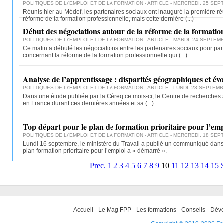
POLITIQUES DE L\'EMPLOI ET DE LA FORMATION
- ARTICLE - MERCREDI, 25 SEP
Réunis hier au Médef, les partenaires sociaux ont inauguré la première r
réforme de la formation professionnelle, mais cette dernière
(...)
Début des négociations autour de la réforme de la formation
POLITIQUES DE L\'EMPLOI ET DE LA FORMATION
- ARTICLE - MARDI, 24 SEPTEMB
Ce matin a débuté les négociations entre les partenaires sociaux pour par
concernant la réforme de la formation professionnelle qui
(...)
Analyse de l’apprentissage : disparités géographiques et évol
POLITIQUES DE L\'EMPLOI ET DE LA FORMATION
- ARTICLE - LUNDI, 23 SEPTEMB
Dans une étude publiée par la Céreq ce mois-ci, le Centre de recherches 
en France durant ces dernières années et sa
(...)
Top départ pour le plan de formation prioritaire pour l’emp
POLITIQUES DE L\'EMPLOI ET DE LA FORMATION
- ARTICLE - MERCREDI, 18 SEP
Lundi 16 septembre, le ministère du Travail a publié un communiqué dans
plan formation prioritaire pour l’emploi a « démarré ».
Prec.
1
2
3
4
5
6
7
8
9
10
11
12
13
14
15
Accueil
-
Le Mag FPP
-
Les formations
-
Conseils
-
Déve