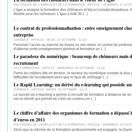
POLITIQUES DE L\'EMPLOI ET DE LA FORMATION
- ARTICLE - VENDREDI, 11 OCTO
L’Igas a analysé la formation des chômeurs et fait un constat désastreux. A
illisible pour les chômeurs. L’Igas a listé 30
(...)
Le contrat de professionnalisation : entre enseignement cla
entreprise
CONSEILS
- ARTICLE - JEUDI, 10 OCTOBRE - 13:24
Favoriser l’accès au marché du travail ou son retour, le contrat de profess
d’alterner entre enseignement général et formation en
(...)
Le paradoxe du numérique : beaucoup de chômeurs mais des
recrutement
LES FORMATIONS
- ARTICLE - MERCREDI, 09 OCTOBRE - 13:18
Parmi les métiers dits en tension, le secteur du numérique compte le plus
difficultés de recrutement alors que le taux de chômage
(...)
Le Rapid Learning: un dérivé du e-learning qui possède aus
CONSEILS
- ARTICLE - MARDI, 08 OCTOBRE - 14:12
Le succès du e-learning a permis à cet outil de formation à distance de se d
est un dérivé qui permet de créer du contenu en
(...)
Le chiffre d’affaire des organismes de formation a dépassé l
d’euros en 2011
POLITIQUES DE L\'EMPLOI ET DE LA FORMATION
- ARTICLE - VENDREDI, 04 OCTO
Alors que la réforme de la formation professionnelle est engagée, la Dares a