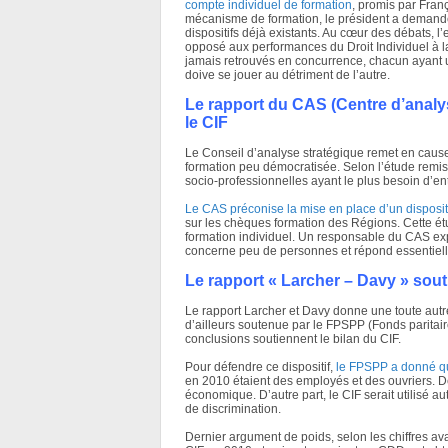
compte individuel de formation
, promis par Fran
mécanisme de formation, le président a demandé 
dispositifs déjà existants. Au cœur des débats, l
opposé aux performances du Droit Individuel à la
jamais retrouvés en concurrence, chacun ayant un 
doive se jouer au détriment de l’autre.
Le rapport du CAS (Centre d’analys
le CIF
Le Conseil d’analyse stratégique remet en cause
formation peu démocratisée. Selon l’étude remis
socio-professionnelles ayant le plus besoin d’e
Le CAS préconise la mise en place d’un disposit
sur les chèques formation des Régions. Cette ét
formation individuel. Un responsable du CAS exp
concerne peu de personnes et répond essentielle
Le rapport « Larcher – Davy » soutie
Le rapport Larcher et Davy donne une toute aut
d’ailleurs soutenue par le FPSPP (Fonds paritair
conclusions soutiennent le bilan du CIF.
Pour défendre ce dispositif,
le FPSPP a donné qu
en 2010 étaient des employés et des ouvriers. De
économique. D’autre part, le CIF serait utilisé a
de discrimination.
Dernier argument de poids, selon les chiffres a