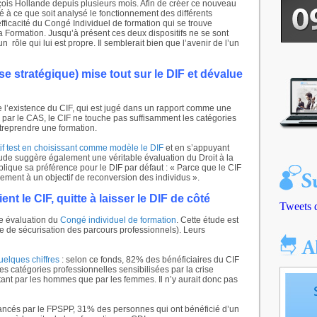
çois Hollande depuis plusieurs mois. Afin de créer ce nouveau
à ce que soit analysé le fonctionnement des différents
’efficacité du Congé Individuel de formation qui se trouve
 Formation. Jusqu’à présent ces deux dispositifs ne se sont
rôle qui lui est propre. Il semblerait bien que l’avenir de l’un
e stratégique) mise tout sur le DIF
et dévalue
 l’existence du CIF, qui est jugé dans un rapport comme une
 par le CAS, le CIF ne touche pas suffisamment les catégories
ntreprendre une formation.
if test en choisissant comme modèle le DIF
et en s’appuyant
ude suggère également une véritable évaluation du Droit à la
lique sa préférence pour le DIF par défaut : « Parce que le CIF
ment à un objectif de reconversion des individus ».
nt le CIF, quitte à laisser le DIF de côté
Tweets 
re évaluation du
Congé individuel de formation
. Cette étude est
e de sécurisation des parcours professionnels). Leurs
elques chiffres
: selon ce fonds, 82% des bénéficiaires du CIF
s catégories professionnelles sensibilisées par la crise
utant par les hommes que par les femmes. Il n’y aurait donc pas
vancés par le FPSPP, 31% des personnes qui ont bénéficié d’un