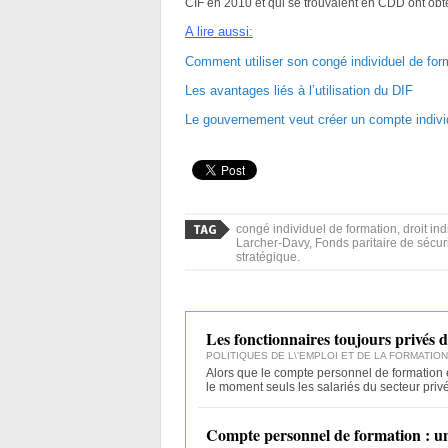
CIF en 2010 et qui se trouvaient en CDD ont obte
A lire
aussi:
Comment utiliser son congé individuel de for
Les avantages liés à l’utilisation du DIF
Le gouvernement veut créer un compte indivi
congé individuel de formation, droit in
Larcher-Davy, Fonds paritaire de sécur
stratégique.
Les fonctionnaires toujours privés
POLITIQUES DE L\'EMPLOI ET DE LA FORMATION
Alors que le compte personnel de formation é
le moment seuls les salariés du secteur priv
Compte personnel de formation : un