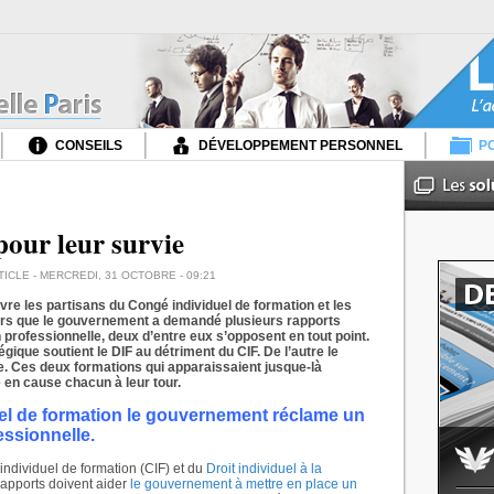
CONSEILS
DÉVELOPPEMENT PERSONNEL
PO
pour leur survie
TICLE - MERCREDI, 31 OCTOBRE - 09:21
ivre les partisans du Congé individuel de formation et les
 Alors que le gouvernement a demandé plusieurs rapports
n professionnelle, deux d’entre eux s’opposent en tout point.
gique soutient le DIF au détriment du CIF. De l’autre le
e. Ces deux formations qui apparaissaient jusque-là
 en cause chacun à leur tour.
uel de formation le gouvernement réclame un
essionnelle.
individuel de formation (CIF) et du
Droit individuel à la
rapports doivent aider
le gouvernement à mettre en place un