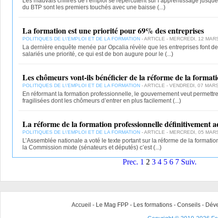
Les mauvais chiffres de l’emploi se répercutent sur l’apprentissage jusqu
du BTP sont les premiers touchés avec une baisse
(...)
La formation est une priorité pour 69% des entreprises
POLITIQUES DE L\'EMPLOI ET DE LA FORMATION
- ARTICLE - MERCREDI, 12 MARS
La dernière enquête menée par Opcalia révèle que les entreprises font de 
salariés une priorité, ce qui est de bon augure pour le
(...)
Les chômeurs vont-ils bénéficier de la réforme de la formati
POLITIQUES DE L\'EMPLOI ET DE LA FORMATION
- ARTICLE - VENDREDI, 07 MARS
En réformant la formation professionnelle, le gouvernement veut permettr
fragilisées dont les chômeurs d’entrer en plus facilement
(...)
La réforme de la formation professionnelle définitivement 
POLITIQUES DE L\'EMPLOI ET DE LA FORMATION
- ARTICLE - MERCREDI, 05 MARS
L’Assemblée nationale a voté le texte portant sur la réforme de la formatio
la Commission mixte (sénateurs et députés) c’est
(...)
Prec.
1
2
3
4
5
6
7
Suiv.
Accueil
-
Le Mag FPP
-
Les formations
-
Conseils
-
Déve